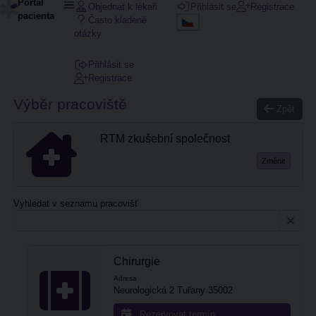
Portál
Objednat k lékaři
Přihlásit se
Registrace
pacienta
Často kladené
otázky
Přihlásit se
Registrace
Výběr pracoviště
Zpět
RTM zkušební společnost
Změnit
Vyhledat v seznamu pracovišť
Chirurgie
Adresa
Neurologická 2 Tuřany 35002
Rezervovat termín