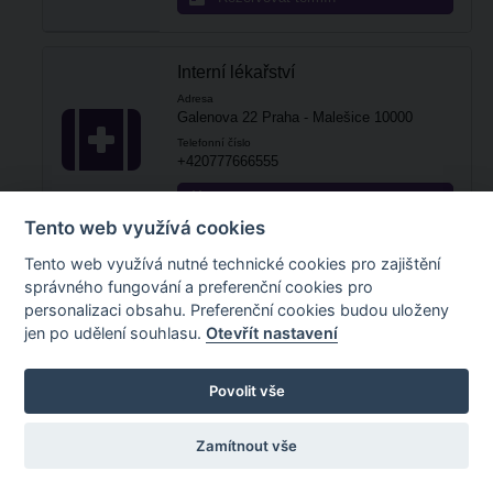
Interní lékařství
Adresa
Galenova 22 Praha - Malešice 10000
Telefonní číslo
+420777666555
Rezervovat termín
Tento web využívá cookies
Tento web využívá nutné technické cookies pro zajištění
Neurologie
správného fungování a preferenční cookies pro
Adresa
personalizaci obsahu. Preferenční cookies budou uloženy
Pod Krejcárkem 20 Praha - Hlubočepy
jen po udělení souhlasu.
Otevřít nastavení
15000
Telefonní číslo
+420222222222
Povolit vše
Rezervovat termín
Zamítnout vše