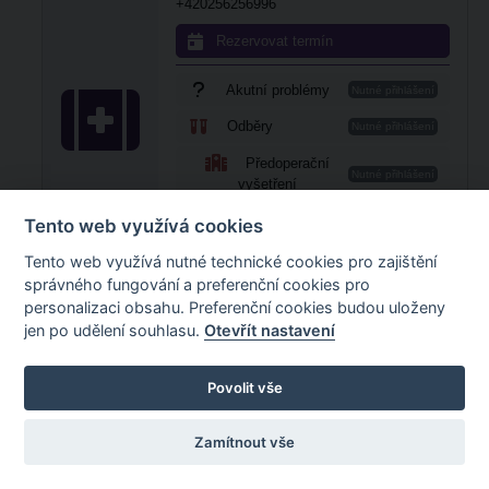
+420256256996
Rezervovat termín
Akutní problémy
Nutné přihlášení
Odběry
Nutné přihlášení
Předoperační
Nutné přihlášení
vyšetření
Recept
Tento web využívá cookies
Nutné přihlášení
Výsledky odběrů
Tento web využívá nutné technické cookies pro zajištění
Nutné přihlášení
správného fungování a preferenční cookies pro
Vystavení
personalizaci obsahu. Preferenční cookies budou uloženy
Nutné přihlášení
pracovní neschopnosti
jen po udělení souhlasu.
Otevřít nastavení
Povolit vše
Zamítnout vše
Powered by
Scalesoft IN2 Platform
Nastavení
cookies
Portál byl spuštěn před 4 lety, 1 měsícem a 7 dny