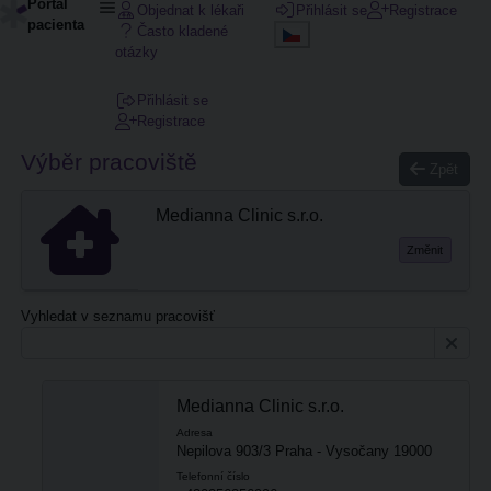
Portál
Objednat k lékaři
Přihlásit se
Registrace
pacienta
Často kladené
otázky
Přihlásit se
Registrace
Výběr pracoviště
Zpět
Medianna Clinic s.r.o.
Změnit
Vyhledat v seznamu pracovišť
Medianna Clinic s.r.o.
Adresa
Nepilova 903/3 Praha - Vysočany 19000
Telefonní číslo