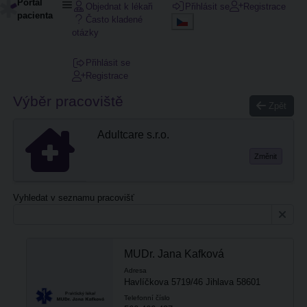
Portál
Objednat k lékaři
Přihlásit se
Registrace
pacienta
Často kladené
otázky
Přihlásit se
Registrace
Výběr pracoviště
Zpět
Adultcare s.r.o.
Změnit
Vyhledat v seznamu pracovišť
MUDr. Jana Kafková
Adresa
Havlíčkova 5719/46 Jihlava 58601
Telefonní číslo