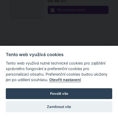
566 466 437
Rezervovat termín
Tento web využívá cookies
Tento web využívá nutné technické cookies pro zajištění
správného fungování a preferenční cookies pro
personalizaci obsahu. Preferenční cookies budou uloženy
jen po udělení souhlasu.
Otevřít nastavení
Povolit vše
Zamítnout vše
Powered by
Scalesoft IN2 Platform
Nastavení
cookies
Portál byl spuštěn před 4 lety, 1 měsícem a 7 dny