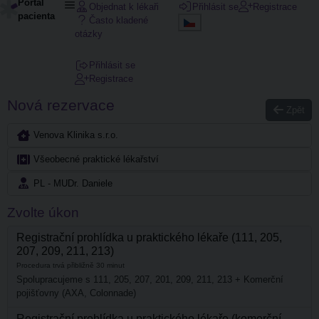
Portál
Objednat k lékaři
Přihlásit se
Registrace
pacienta
Často kladené
otázky
Přihlásit se
Registrace
Nová rezervace
Zpět
Venova Klinika s.r.o.
Všeobecné praktické lékařství
PL - MUDr. Daniele
Zvolte úkon
Registrační prohlídka u praktického lékaře (111, 205,
207, 209, 211, 213)
Procedura trvá přibližně 30 minut
Spolupracujeme s 111, 205, 207, 201, 209, 211, 213 + Komerční
pojišťovny (AXA, Colonnade)
Registrační prohlídka u praktického lékaře (komerční